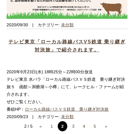
2020/09/30 | カテゴリー:
未分類
テレビ東京「ローカル路線バスVS鉄道 乗り継ぎ
対決旅」で紹介されます。
2020年9月23日(水) 18時25分～22時00分放送
テレビ東京 水バラ「ローカル路線バスＶＳ鉄道 乗り継ぎ対決
旅５ 函館～洞爺湖～小樽」にて、レークヒル・ファームが紹
介されます。
ぜひご覧ください。
番組HP：
ローカル路線バスＶＳ鉄道 乗り継ぎ対決旅
2020/09/23 | カテゴリー:
未分類
2 / 5
«
1
2
3
4
5
»