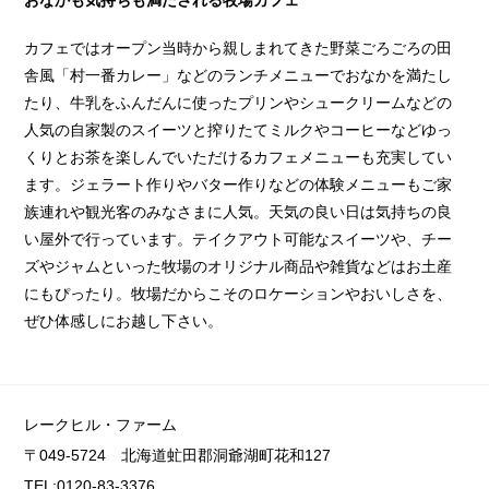
カフェではオープン当時から親しまれてきた野菜ごろごろの田
舎風「村一番カレー」などのランチメニューでおなかを満たし
たり、牛乳をふんだんに使ったプリンやシュークリームなどの
人気の自家製のスイーツと搾りたてミルクやコーヒーなどゆっ
くりとお茶を楽しんでいただけるカフェメニューも充実してい
ます。ジェラート作りやバター作りなどの体験メニューもご家
族連れや観光客のみなさまに人気。天気の良い日は気持ちの良
い屋外で行っています。テイクアウト可能なスイーツや、チー
ズやジャムといった牧場のオリジナル商品や雑貨などはお土産
にもぴったり。牧場だからこそのロケーションやおいしさを、
ぜひ体感しにお越し下さい。
レークヒル・ファーム
〒049-5724 北海道虻田郡洞爺湖町花和127
TEL:0120-83-3376