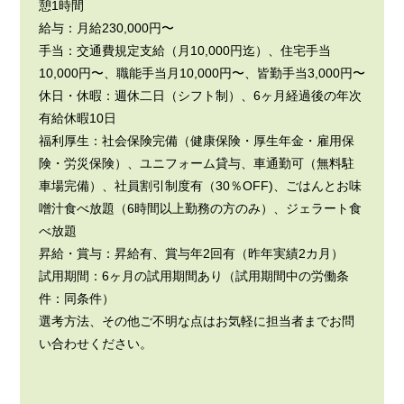
憩1時間
給与：月給230,000円〜
手当：交通費規定支給（月10,000円迄）、住宅手当
10,000円〜、職能手当月10,000円〜、皆勤手当3,000円〜
休日・休暇：週休二日（シフト制）、6ヶ月経過後の年次
有給休暇10日
福利厚生：社会保険完備（健康保険・厚生年金・雇用保
険・労災保険）、ユニフォーム貸与、車通勤可（無料駐
車場完備）、社員割引制度有（30％OFF)、ごはんとお味
噌汁食べ放題（6時間以上勤務の方のみ）、ジェラート食
べ放題
昇給・賞与：昇給有、賞与年2回有（昨年実績2カ月）
試用期間：6ヶ月の試用期間あり（試用期間中の労働条
件：同条件）
選考方法、その他ご不明な点はお気軽に担当者までお問
い合わせください。