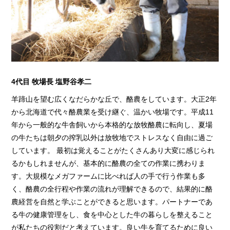
4代目 牧場長 塩野谷孝二
羊蹄山を望む広くなだらかな丘で、酪農をしています。大正2年
から北海道で代々酪農業を受け継ぐ、温かい牧場です。平成11
年から一般的な牛舎飼いから本格的な放牧酪農に転向し、夏場
の牛たちは朝夕の搾乳以外は放牧地でストレスなく自由に過ご
しています。 最初は覚えることがたくさんあり大変に感じられ
るかもしれませんが、基本的に酪農の全ての作業に携わりま
す。大規模なメガファームに比べれば人の手で行う作業も多
く、酪農の全行程や作業の流れが理解できるので、結果的に酪
農経営を自然と学ぶことができると思います。パートナーであ
る牛の健康管理をし、食を中心とした牛の暮らしを整えること
が私たちの役割だと考えています。良い牛を育てるために良い