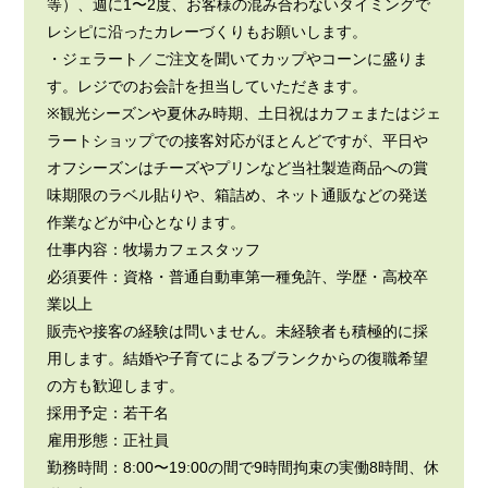
等）、週に1〜2度、お客様の混み合わないタイミングで
レシピに沿ったカレーづくりもお願いします。
・ジェラート／ご注文を聞いてカップやコーンに盛りま
す。レジでのお会計を担当していただきます。
※観光シーズンや夏休み時期、土日祝はカフェまたはジェ
ラートショップでの接客対応がほとんどですが、平日や
オフシーズンはチーズやプリンなど当社製造商品への賞
味期限のラベル貼りや、箱詰め、ネット通販などの発送
作業などが中心となります。
仕事内容：牧場カフェスタッフ
必須要件：資格・普通自動車第一種免許、学歴・高校卒
業以上
販売や接客の経験は問いません。未経験者も積極的に採
用します。結婚や子育てによるブランクからの復職希望
の方も歓迎します。
採用予定：若干名
雇用形態：正社員
勤務時間：8:00〜19:00の間で9時間拘束の実働8時間、休