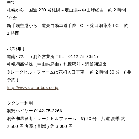
車で
札幌から 国道 230 号札幌～定山渓～中山峠経由 約 2 時間
10 分
新千歳空港から 道央自動車道千歳 I.C. ～虻田洞爺湖 I.C. 約
2 時間
バス利用
道南バス （洞爺営業所 TEL：0142-75-2351）
札幌洞爺湖線（中山峠経由）札幌駅前～洞爺湖温泉
※レークヒル・ファームは花和入口下車 約 2 時間 30 分 ( 要
予約 )
http://www.donanbus.co.jp
タクシー利用
洞爺ハイヤー 0142-75-2266
洞爺湖温泉街～レークヒルファーム 約 20 分 片道 夏季 約
2,600 円 冬季 ( 割増 ) 約 3,000 円